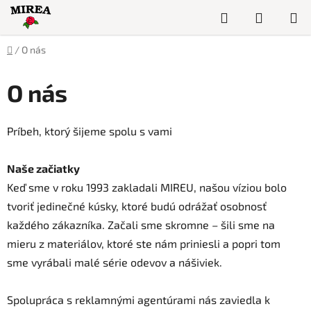
Prejsť
Hľadať
NÁKUP
na
obsah
KOŠÍK
Domov
/
O nás
O nás
Príbeh, ktorý šijeme spolu s vami
Naše začiatky
Keď sme v roku 1993 zakladali MIREU, našou víziou bolo
tvoriť jedinečné kúsky, ktoré budú odrážať osobnosť
každého zákazníka. Začali sme skromne – šili sme na
mieru z materiálov, ktoré ste nám priniesli a popri tom
sme vyrábali malé série odevov a nášiviek.
Spolupráca s reklamnými agentúrami nás zaviedla k