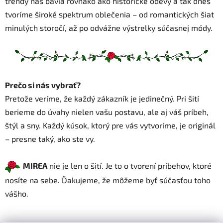
trendy nás bavia rovnako ako historické odevy a tak dnes
tvoríme široké spektrum oblečenia – od romantických šiat
minulých storočí, až po odvážne výstrelky súčasnej módy.
Prečo si nás vybrať?
Pretože veríme, že každý zákazník je jedinečný. Pri šití
berieme do úvahy nielen vašu postavu, ale aj váš príbeh,
štýl a sny. Každý kúsok, ktorý pre vás vytvoríme, je originál
– presne taký, ako ste vy.
MIREA
nie je len o šití. Je to o tvorení príbehov, ktoré
nosíte na sebe. Ďakujeme, že môžeme byť súčasťou toho
vášho.