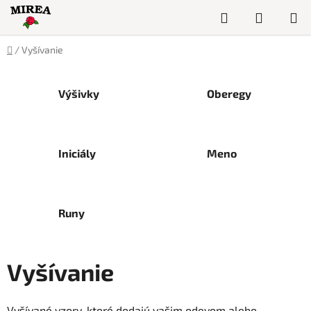
Prejsť
Hľadať
NÁKUP
na
obsah
KOŠÍK
Domov
/
Vyšívanie
Výšivky
Oberegy
Iniciály
Meno
Runy
Vyšívanie
Vyšívané vzory, ktoré dodajú vašim odevom alebo