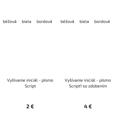
béžová
biela
bordová
červená
béžová
čierna
biela
bordová
fialová
h
č
Vyšívanie iniciál - písmo
Vyšívanie iniciál - písmo
Script
Script1 so zdobením
2 €
4 €