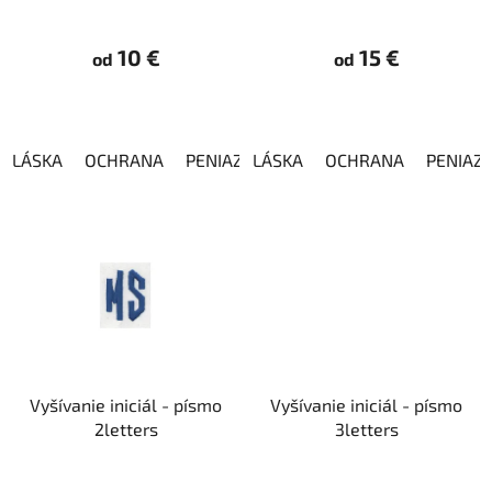
u
v
k
10 €
15 €
od
od
t
o
v
LÁSKA
OCHRANA
PENIAZE
LÁSKA
ŠŤASTIE
OCHRANA
ÚSPECH
PENIAZ
ZDRA
Vyšívanie iniciál - písmo
Vyšívanie iniciál - písmo
2letters
3letters