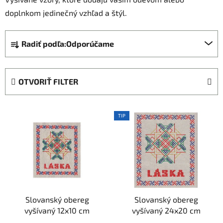
doplnkom jedinečný vzhľad a štýl.
R
Radiť podľa:
Odporúčame
a
d
e
OTVORIŤ FILTER
n
i
V
e
TIP
ý
p
p
r
i
o
s
d
p
u
r
k
Slovanský obereg
Slovanský obereg
o
t
vyšívaný 12x10 cm
vyšívaný 24x20 cm
d
o