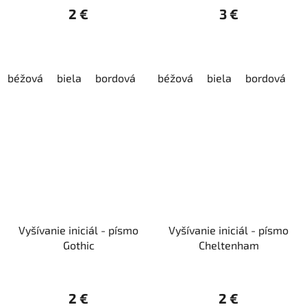
2 €
3 €
béžová
biela
bordová
červená
béžová
čierna
biela
bordová
fialová
h
č
Vyšívanie iniciál - písmo
Vyšívanie iniciál - písmo
Gothic
Cheltenham
2 €
2 €