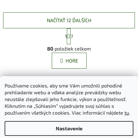
NAČÍTAŤ 12 ĎALŠÍCH
S
1
t
7
r
O
á
80
položiek celkom
v
n
l
k
HORE
á
o
d
v
a
a
Z
n
c
Používame cookies, aby sme Vám umožnili pohodlné
á
i
i
prehliadanie webu a vďaka analýze prevádzky webu
Dokumenty na stiahnutie
Moja objednávka
e
p
e
neustále zlepšovali jeho funkcie, výkon a použiteľnosť.
Obchodné podmienky
Ochrana osobných údajov
p
ä
Kliknutím na „Súhlasím“ vyjadrujete svoj súhlas s
Kontakty
Informácie o cookies
r
používaním všetkých cookies. Viac informácií nájdete
tu
.
Ošetrovanie a údržba výrobkov
Ako nakupovať
t
v
Doprava a platba
O nás
MIREA - domovská stránka
i
k
Nastavenie
e
y