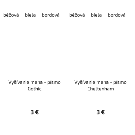
béžová
biela
bordová
červená
béžová
čierna
biela
bordová
fialová
h
č
Vyšívanie mena - písmo
Vyšívanie mena - písmo
Gothic
Cheltenham
3 €
3 €