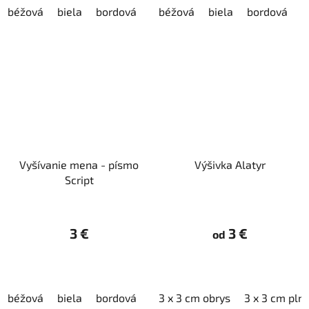
béžová
biela
bordová
červená
béžová
čierna
biela
bordová
fialová
h
č
Vyšívanie mena - písmo
Výšivka Alatyr
Script
3 €
3 €
od
béžová
biela
bordová
červená
3 x 3 cm obrys
čierna
3 x 3 cm pln
fialová
h