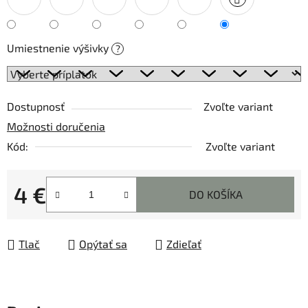
Umiestnenie výšivky
?
Dostupnosť
Zvoľte variant
Možnosti doručenia
Kód:
Zvoľte variant
4 €
DO KOŠÍKA
Jednotková cena:
Tlač
Opýtať sa
Zdieľať