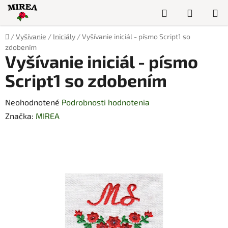
Prejsť
Hľadať
NÁKUP
na
obsah
KOŠÍK
Domov
/
Vyšívanie
/
Iniciály
/
Vyšívanie iniciál - písmo Script1 so
zdobením
Vyšívanie iniciál - písmo
Script1 so zdobením
Priemerné
Neohodnotené
Podrobnosti hodnotenia
hodnotenie
Značka:
MIREA
produktu
je
0,0
z
5
hviezdičiek.