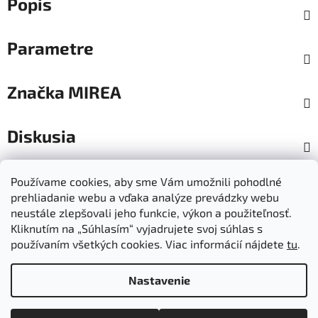
Popis
Parametre
Značka
MIREA
Diskusia
Z
Používame cookies, aby sme Vám umožnili pohodlné
á
prehliadanie webu a vďaka analýze prevádzky webu
Dokumenty na stiahnutie
Moja objednávka
p
neustále zlepšovali jeho funkcie, výkon a použiteľnosť.
Obchodné podmienky
Ochrana osobných údajov
ä
Kliknutím na „Súhlasím“ vyjadrujete svoj súhlas s
Kontakty
Informácie o cookies
používaním všetkých cookies. Viac informácií nájdete
tu
.
Ošetrovanie a údržba výrobkov
Ako nakupovať
t
Doprava a platba
O nás
MIREA - domovská stránka
i
Nastavenie
e
Vytvoril Shoptet