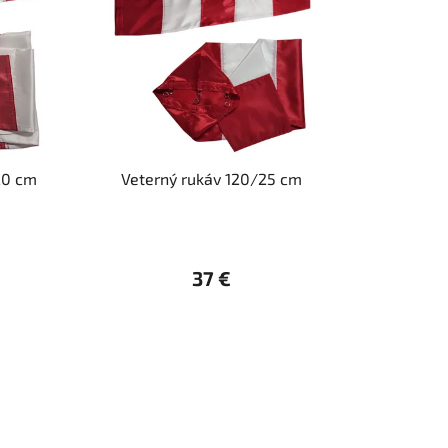
r
o
d
u
k
t
o
20 cm
Veterný rukáv 120/25 cm
v
37 €