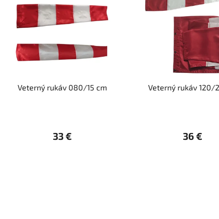
p
i
s
p
r
o
d
Veterný rukáv 080/15 cm
Veterný rukáv 120/
u
k
t
o
33 €
36 €
v