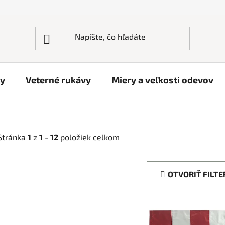
ky
Veterné rukávy
Miery a veľkosti odevov
Stránka
1
z
1
-
12
položiek celkom
OTVORIŤ FILTE
V
ý