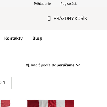
Prihlásenie
Registrácia
PRÁZDNY KOŠÍK
NÁKUPNÝ
KOŠÍK
Kontakty
Blog
R
Radiť podľa:
Odporúčame
a
d
e
R
n
i
e
p