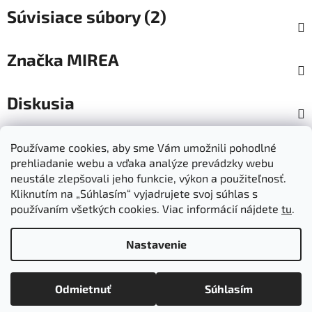
Súvisiace súbory (2)
Značka
MIREA
Diskusia
Z
Používame cookies, aby sme Vám umožnili pohodlné
á
prehliadanie webu a vďaka analýze prevádzky webu
Dokumenty na stiahnutie
Moja objednávka
p
neustále zlepšovali jeho funkcie, výkon a použiteľnosť.
Obchodné podmienky
Ochrana osobných údajov
ä
Kliknutím na „Súhlasím“ vyjadrujete svoj súhlas s
Kontakty
Informácie o cookies
používaním všetkých cookies. Viac informácií nájdete
tu
.
Ošetrovanie a údržba výrobkov
Ako nakupovať
t
Doprava a platba
O nás
MIREA - domovská stránka
i
Nastavenie
e
Vytvoril Shoptet
Odmietnuť
Súhlasím
Copyright 2026
Mirea
. Všetky práva vyhradené.
Upraviť
nastavenie cookies