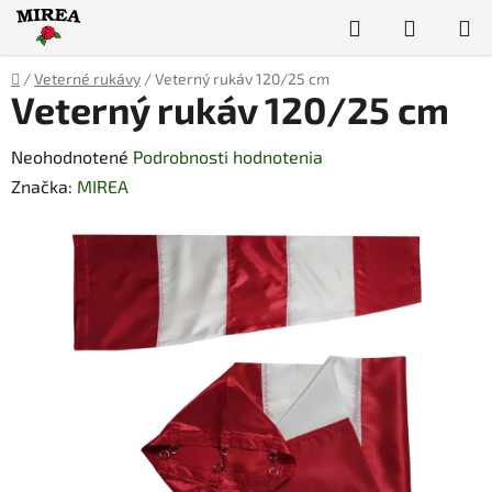
Prejsť
Hľadať
NÁKUP
na
obsah
KOŠÍK
Domov
/
Veterné rukávy
/
Veterný rukáv 120/25 cm
Veterný rukáv 120/25 cm
Priemerné
Neohodnotené
Podrobnosti hodnotenia
hodnotenie
Značka:
MIREA
produktu
je
0,0
z
5
hviezdičiek.