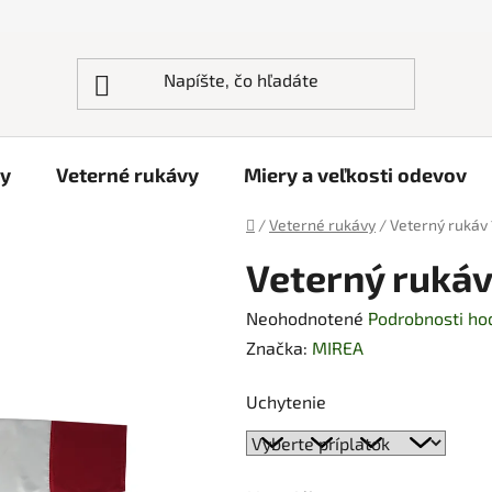
ky
Veterné rukávy
Miery a veľkosti odevov
Domov
/
Veterné rukávy
/
Veterný rukáv
Veterný ruká
Priemerné
Neohodnotené
Podrobnosti ho
hodnotenie
Značka:
MIREA
produktu
Uchytenie
je
0,0
z