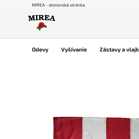
Prejsť
MIREA - domovská stránka
na
obsah
Odevy
Vyšívanie
Zástavy a vlaj