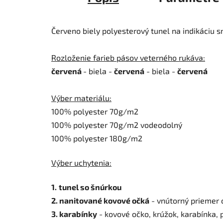
Červeno biely polyesterový tunel na indikáciu sm
Rozloženie farieb pásov veterného rukáva:
červená
- biela -
červená
- biela -
červená
Výber materiálu:
100% polyester 70g/m2
100% polyester 70g/m2 vodeodolný
100% polyester 180g/m2
Výber uchytenia:
1.
tunel so šnúrkou
2. nanitované kovové očká
- vnútorný priemer 
3. karabínky
- kovové očko, krúžok, karabínka, 