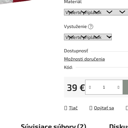
5
Materiál
hviezdičiek.
Vystuženie
?
Dostupnosť
Možnosti doručenia
Kód:
39 €
Jednotková cena:
Tlač
Opýtať sa
Súvisiace súbory (2)
Disku