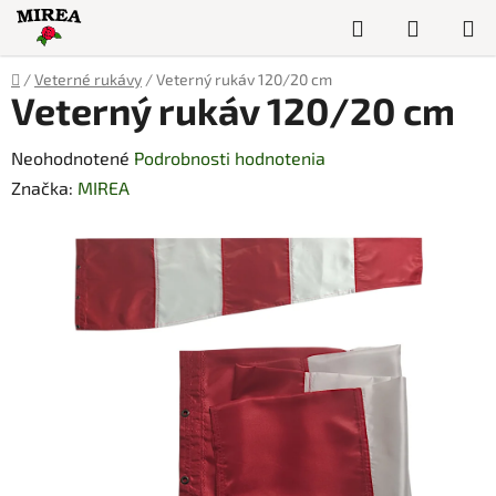
Prejsť
Hľadať
NÁKUP
na
obsah
KOŠÍK
Domov
/
Veterné rukávy
/
Veterný rukáv 120/20 cm
Veterný rukáv 120/20 cm
Priemerné
Neohodnotené
Podrobnosti hodnotenia
hodnotenie
Značka:
MIREA
produktu
je
0,0
z
5
hviezdičiek.