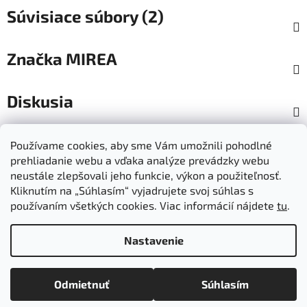
Súvisiace súbory (2)
Značka
MIREA
Diskusia
Z
Používame cookies, aby sme Vám umožnili pohodlné
á
prehliadanie webu a vďaka analýze prevádzky webu
Dokumenty na stiahnutie
Moja objednávka
p
neustále zlepšovali jeho funkcie, výkon a použiteľnosť.
Obchodné podmienky
Ochrana osobných údajov
ä
Kliknutím na „Súhlasím“ vyjadrujete svoj súhlas s
Kontakty
Informácie o cookies
používaním všetkých cookies. Viac informácií nájdete
tu
.
Ošetrovanie a údržba výrobkov
Ako nakupovať
t
Doprava a platba
O nás
MIREA - domovská stránka
i
Nastavenie
e
Vytvoril Shoptet
Odmietnuť
Súhlasím
Copyright 2026
Mirea
. Všetky práva vyhradené.
Upraviť
nastavenie cookies