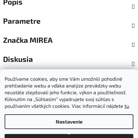
Popis
Parametre
Značka
MIREA
Diskusia
Z
Používame cookies, aby sme Vám umožnili pohodlné
á
prehliadanie webu a vďaka analýze prevádzky webu
Dokumenty na stiahnutie
Moja objednávka
p
neustále zlepšovali jeho funkcie, výkon a použiteľnosť.
Obchodné podmienky
Ochrana osobných údajov
ä
Kliknutím na „Súhlasím“ vyjadrujete svoj súhlas s
Kontakty
Informácie o cookies
používaním všetkých cookies. Viac informácií nájdete
tu
.
Ošetrovanie a údržba výrobkov
Ako nakupovať
t
Doprava a platba
O nás
MIREA - domovská stránka
i
Nastavenie
e
Vytvoril Shoptet