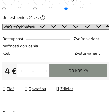
Umiestnenie výšivky
?
Dostupnosť
Zvoľte variant
Možnosti doručenia
Kód:
Zvoľte variant
4 €
DO KOŠÍKA
Jednotková cena:
Tlač
Opýtať sa
Zdieľať