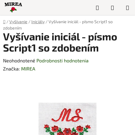
Prejsť
Hľadať
NÁKUP
na
obsah
KOŠÍK
Domov
/
Vyšívanie
/
Iniciály
/
Vyšívanie iniciál - písmo Script1 so
zdobením
Vyšívanie iniciál - písmo
Script1 so zdobením
Priemerné
Neohodnotené
Podrobnosti hodnotenia
hodnotenie
Značka:
MIREA
produktu
je
0,0
z
5
hviezdičiek.