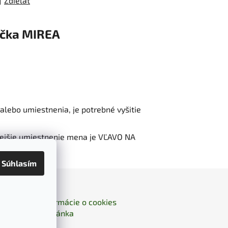
Zdieľať
čka
MIREA
alebo umiestnenia, je potrebné vyšitie
enejšie umiestnenie mena je VĽAVO NA
Súhlasím
Kontakty
Informácie o cookies
- domovská stránka