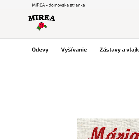
Prejsť
MIREA - domovská stránka
na
obsah
Odevy
Vyšívanie
Zástavy a vlaj