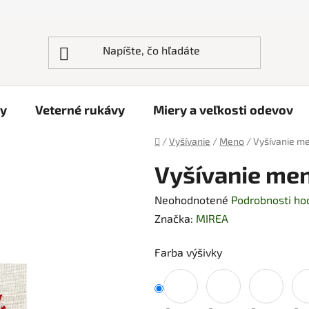
ky
Veterné rukávy
Miery a veľkosti odevov
Domov
/
Vyšívanie
/
Meno
/
Vyšívanie me
Vyšívanie men
Priemerné
Neohodnotené
Podrobnosti ho
hodnotenie
Značka:
MIREA
produktu
Farba výšivky
je
0,0
z