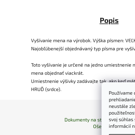
Popis
Vyšívanie mena na výrobok. Výška písmen: VEĽK
Najobľúbenejší objednávaný typ písma pre vyší
Toto vyšívanie je určené na jedno umiestnenie 
mena objednať viackrát.
Umiestnenie výšivky zadávajte tak, ako keď má
HRUĎ (srdce).
Používame 
prehliadani
neustále zle
Z
použiteľnos
á
svoj súhlas
Dokumenty na stiahnutie
Moja 
p
informácií 
Ošetrovanie a údrž
ä