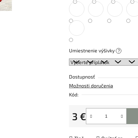
5
hviezdičiek.
Umiestnenie výšivky
?
Dostupnosť
Možnosti doručenia
Kód:
3 €
Jednotková cena: