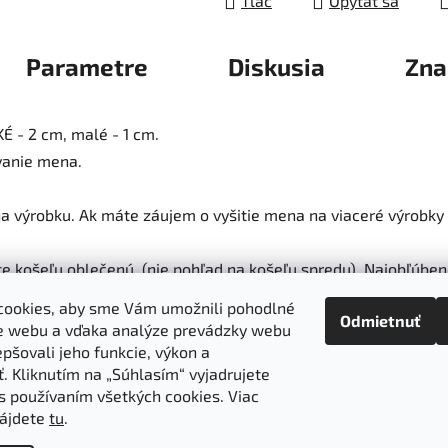
Tlač
Opýtať sa
Parametre
Diskusia
Zna
É - 2 cm, malé - 1 cm.
vanie mena.
na výrobku. Ak máte záujem o vyšitie mena na viaceré výrobky 
te košeľu oblečenú, (nie pohľad na košeľu spredu). Najobľúb
cookies, aby sme Vám umožnili pohodlné
Odmietnuť
e webu a vďaka analýze prevádzky webu
pšovali jeho funkcie, výkon a
ť. Kliknutím na „Súhlasím“ vyjadrujete
 s používaním všetkých cookies. Viac
objednávka
Obchodné podmienky
Ochrana osobných údajov
nájdete
tu
.
ba výrobkov
Ako nakupovať
Doprava a platba
O nás
MIREA 