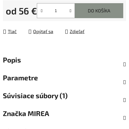
od
56 €
DO KOŠÍKA
Jednotková cena:
Tlač
Opýtať sa
Zdieľať
Popis
Parametre
Súvisiace súbory (1)
Značka
MIREA