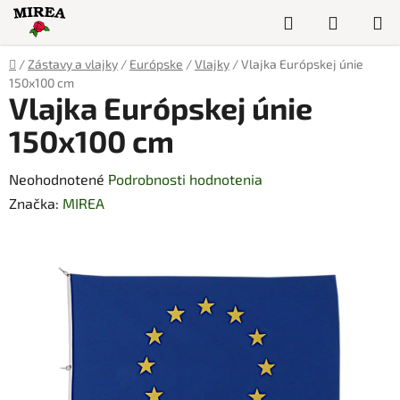
Prejsť
Hľadať
NÁKUP
na
obsah
KOŠÍK
Domov
/
Zástavy a vlajky
/
Európske
/
Vlajky
/
Vlajka Európskej únie
150x100 cm
Vlajka Európskej únie
150x100 cm
Priemerné
Neohodnotené
Podrobnosti hodnotenia
hodnotenie
Značka:
MIREA
produktu
je
0,0
z
5
hviezdičiek.