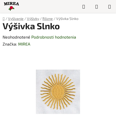
Prejsť
Hľadať
NÁKUP
na
obsah
KOŠÍK
Domov
/
Vyšívanie
/
Výšivky
/
Rôzne
/
Výšivka Slnko
Výšivka Slnko
Priemerné
Neohodnotené
Podrobnosti hodnotenia
hodnotenie
Značka:
MIREA
produktu
je
0,0
z
5
hviezdičiek.