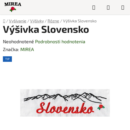
Prejsť
Hľadať
NÁKUP
na
obsah
KOŠÍK
Domov
/
Vyšívanie
/
Výšivky
/
Rôzne
/
Výšivka Slovensko
Výšivka Slovensko
Priemerné
Neohodnotené
Podrobnosti hodnotenia
hodnotenie
Značka:
MIREA
produktu
TIP
je
0,0
z
5
hviezdičiek.