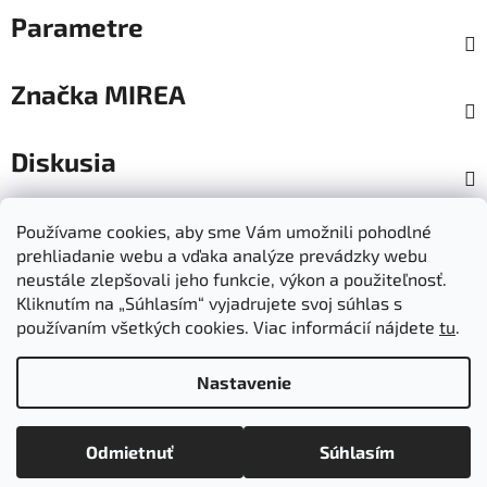
Parametre
Značka
MIREA
Diskusia
Z
Používame cookies, aby sme Vám umožnili pohodlné
á
prehliadanie webu a vďaka analýze prevádzky webu
Dokumenty na stiahnutie
Moja objednávka
p
neustále zlepšovali jeho funkcie, výkon a použiteľnosť.
Obchodné podmienky
Ochrana osobných údajov
ä
Kliknutím na „Súhlasím“ vyjadrujete svoj súhlas s
Kontakty
Informácie o cookies
používaním všetkých cookies. Viac informácií nájdete
tu
.
Ošetrovanie a údržba výrobkov
Ako nakupovať
t
Doprava a platba
O nás
MIREA - domovská stránka
i
Nastavenie
e
Vytvoril Shoptet
Odmietnuť
Súhlasím
Copyright 2026
Mirea
. Všetky práva vyhradené.
Upraviť
nastavenie cookies