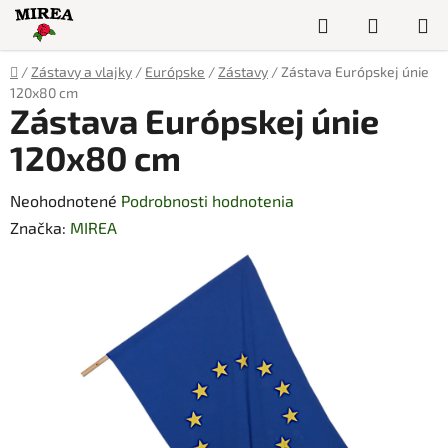
Prejsť
Hľadať
NÁKUP
na
obsah
KOŠÍK
Domov
/
Zástavy a vlajky
/
Európske
/
Zástavy
/
Zástava Európskej únie
120x80 cm
Zástava Európskej únie
120x80 cm
Priemerné
Neohodnotené
Podrobnosti hodnotenia
hodnotenie
Značka:
MIREA
produktu
je
0,0
z
5
hviezdičiek.