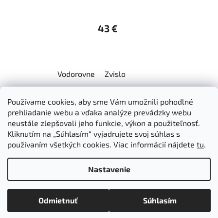
43 €
Vodorovne
Zvislo
Z
Používame cookies, aby sme Vám umožnili pohodlné
á
Dokumenty na stiahnutie
Moja objednávka
prehliadanie webu a vďaka analýze prevádzky webu
p
Obchodné podmienky
Ochrana osobných údajov
neustále zlepšovali jeho funkcie, výkon a použiteľnosť.
ä
Kontakty
Informácie o cookies
Kliknutím na „Súhlasím“ vyjadrujete svoj súhlas s
Ošetrovanie a údržba výrobkov
Ako nakupovať
používaním všetkých cookies. Viac informácií nájdete
tu
.
t
Doprava a platba
O nás
MIREA - domovská stránka
i
Nastavenie
e
Vytvoril Shoptet
Odmietnuť
Súhlasím
Copyright 2026
Mirea
. Všetky práva vyhradené.
Upraviť
nastavenie cookies