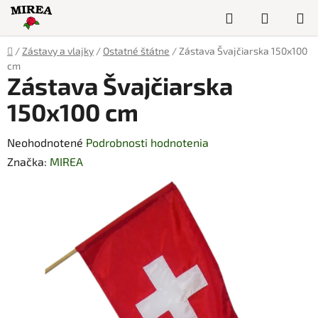
Prejsť
Hľadať
NÁKUP
na
obsah
KOŠÍK
Domov
/
Zástavy a vlajky
/
Ostatné štátne
/
Zástava Švajčiarska 150x100
cm
Zástava Švajčiarska
150x100 cm
Priemerné
Neohodnotené
Podrobnosti hodnotenia
hodnotenie
Značka:
MIREA
produktu
je
0,0
z
5
hviezdičiek.