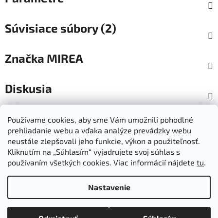
Súvisiace súbory (2)
Značka
MIREA
Diskusia
Z
Používame cookies, aby sme Vám umožnili pohodlné
á
prehliadanie webu a vďaka analýze prevádzky webu
Dokumenty na stiahnutie
Moja objednávka
p
neustále zlepšovali jeho funkcie, výkon a použiteľnosť.
Obchodné podmienky
Ochrana osobných údajov
ä
Kliknutím na „Súhlasím“ vyjadrujete svoj súhlas s
Kontakty
Informácie o cookies
používaním všetkých cookies. Viac informácií nájdete
tu
.
Ošetrovanie a údržba výrobkov
Ako nakupovať
t
Doprava a platba
O nás
MIREA - domovská stránka
i
Nastavenie
e
Vytvoril Shoptet