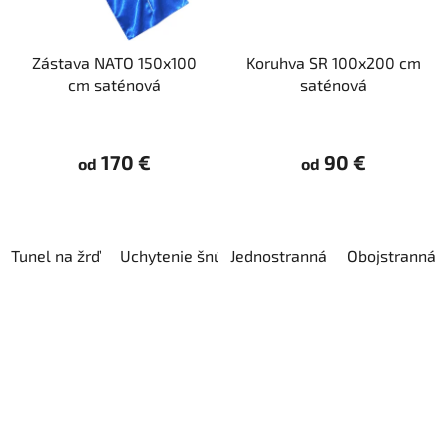
Zástava NATO 150x100
Koruhva SR 100x200 cm
cm saténová
saténová
170 €
90 €
od
od
Tunel na žrď
Uchytenie šnúrkami
Jednostranná
Obojstranná