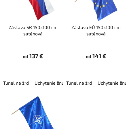
o
s
d
p
u
r
k
Zástava SR 150x100 cm
Zástava EÚ 150x100 cm
o
t
saténová
saténová
d
o
u
v
k
137 €
141 €
od
od
t
o
v
Tunel na žrď
Uchytenie šnúrkami
Tunel na žrď
Uchytenie šnú