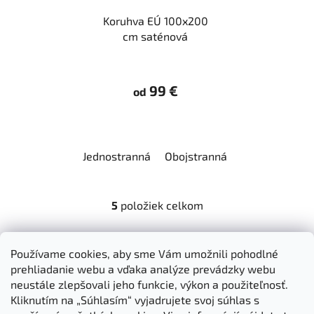
Koruhva EÚ 100x200
cm saténová
99 €
od
Jednostranná
Obojstranná
5
položiek celkom
O
v
l
Z
Používame cookies, aby sme Vám umožnili pohodlné
á
á
Dokumenty na stiahnutie
Moja objednávka
prehliadanie webu a vďaka analýze prevádzky webu
d
p
Obchodné podmienky
Ochrana osobných údajov
neustále zlepšovali jeho funkcie, výkon a použiteľnosť.
a
ä
Kontakty
Informácie o cookies
Kliknutím na „Súhlasím“ vyjadrujete svoj súhlas s
c