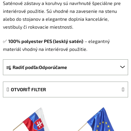
Saténové zástavy a koruhvy sú navrhnuté špeciálne pre
interiérové použitie. Sú vhodné na zavesenie na stenu
alebo do stojanov a elegantne doplnia kancelárie,
vestibuly či rokovacie miestnosti.
✅
100% polyester
PES (lesklý satén)
– elegantný
materiál vhodný na interiérové použitie.
R
Radiť podľa:
Odporúčame
a
d
e
OTVORIŤ FILTER
n
i
V
e
ý
p
p
r
i