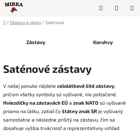
Prejsť
Hľadať
NÁKUP
na
obsah
KOŠÍK
Domov
/
Zástavy a vlajky
/
Saténové
Zástavy
Koruhvy
Saténové zástavy
V našej ponuke nájdete
celolátkové šité zástavy
,
pričom všetky symboly sú vyšívané, nie potlačené.
Hviezdičky na zástavách EÚ
a
znak NATO
sú vyšívané
priamo na látku, zatiaľ čo
štátny znak SR
je vyšívaný
samostatne a následne prišitý na zástavu, čím sa
dosahuje vyššia trvácnosť a reprezentatívny vzhľad.