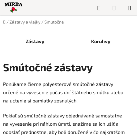
Prejsť
Hľadať
NÁKUP
na
obsah
KOŠÍK
Domov
/
Zástavy a vlajky
/
Smútočné
Zástavy
Koruhvy
Smútočné zástavy
Ponúkame čierne polyesterové smútočné zástavy
určené na vyvesenie počas dní štátneho smútku alebo
na uctenie si pamiatky zosnulých.
Pokiaľ sú smútočné zástavy objednávané samostatne
na vyvesenie pri náhlom úmrtí, snažíme sa ich ušiť a
odoslať prednostne, aby boli doručené v čo najkratšom