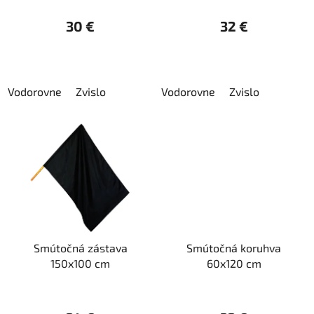
k
30 €
32 €
t
o
v
Vodorovne
Zvislo
Vodorovne
Zvislo
Smútočná zástava
Smútočná koruhva
150x100 cm
60x120 cm