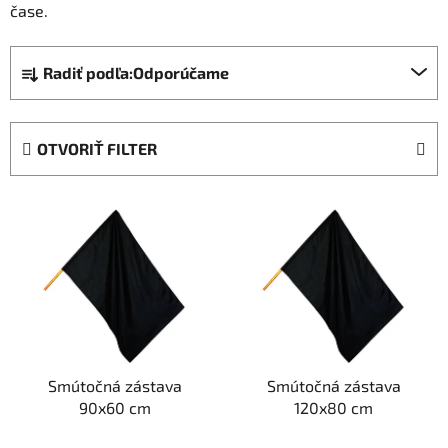
čase.
R
Radiť podľa:
Odporúčame
a
d
e
OTVORIŤ FILTER
n
i
V
e
ý
p
p
r
i
o
s
d
p
u
r
k
Smútočná zástava
Smútočná zástava
o
t
90x60 cm
120x80 cm
d
o
u
v