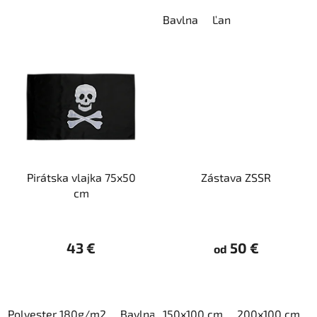
Bavlna
Ľan
Pirátska vlajka 75x50
Zástava ZSSR
cm
43 €
50 €
od
Polyester 180g/m2
Bavlna
150x100 cm
200x100 cm