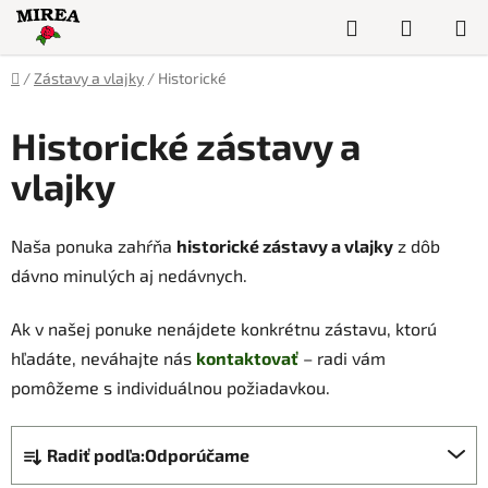
Prejsť
Hľadať
NÁKUP
na
obsah
KOŠÍK
Domov
/
Zástavy a vlajky
/
Historické
Historické zástavy a
vlajky
Naša ponuka zahŕňa
historické zástavy a vlajky
z dôb
dávno minulých aj nedávnych.
Ak v našej ponuke nenájdete konkrétnu zástavu, ktorú
hľadáte, neváhajte nás
kontaktovať
– radi vám
pomôžeme s individuálnou požiadavkou.
R
Radiť podľa:
Odporúčame
a