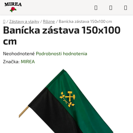
Prejsť
Hľadať
NÁKUP
na
obsah
KOŠÍK
Domov
/
Zástavy a vlajky
/
Rôzne
/
Banícka zástava 150x100 cm
Banícka zástava 150x100
cm
Priemerné
Neohodnotené
Podrobnosti hodnotenia
hodnotenie
Značka:
MIREA
produktu
je
0,0
z
5
hviezdičiek.