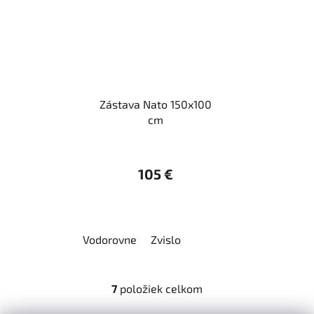
Zástava Nato 150x100
cm
105 €
Vodorovne
Zvislo
7
položiek celkom
O
v