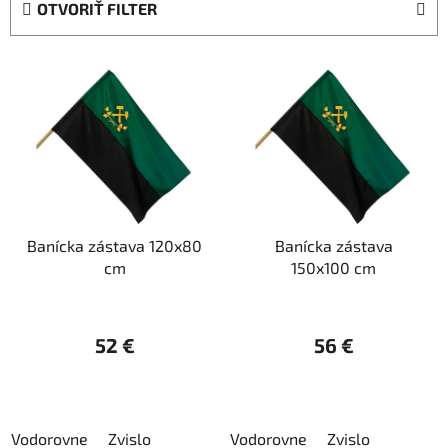
OTVORIŤ FILTER
n
i
V
e
ý
p
p
r
i
o
s
d
p
u
r
k
Banícka zástava 120x80
Banícka zástava
o
t
cm
150x100 cm
d
o
u
v
k
52 €
56 €
t
o
v
Vodorovne
Zvislo
Vodorovne
Zvislo