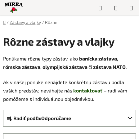
Prejsť
Hľadať
NÁKUP
na
obsah
KOŠÍK
Domov
/
Zástavy a vlajky
/
Rôzne
Rôzne zástavy a vlajky
Ponúkame rôzne typy zástav, ako
banícka zástava,
rómska zástava, olympijská zástava
či
zástava NATO
.
Ak v našej ponuke nenájdete konkrétnu zástavu podľa
vašich predstáv,
neváhajte nás
kontaktovať
– radi vám
pomôžeme s individuálnou objednávkou.
R
Radiť podľa:
Odporúčame
a
d
e