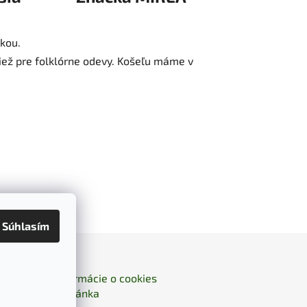
kou.
ež pre folklórne odevy. Košeľu máme v
Súhlasím
Kontakty
Informácie o cookies
- domovská stránka