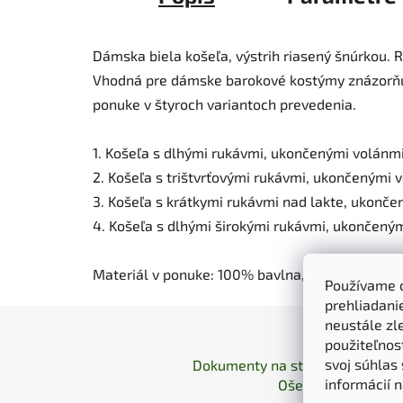
Dámska biela košeľa, výstrih riasený šnúrkou.
Vhodná pre dámske barokové kostýmy znázorňujú
ponuke v štyroch variantoch prevedenia.
1. Košeľa s dlhými rukávmi, ukončenými volánmi
2. Košeľa s trištvrťovými rukávmi, ukončenými v
3. Košeľa s krátkymi rukávmi nad lakte, ukonče
4. Košeľa s dlhými širokými rukávmi, ukončen
Materiál v ponuke: 100% bavlna, ľan, satén (PE
Používame 
prehliadani
neustále zle
Z
použiteľnos
á
svoj súhlas
Dokumenty na stiahnutie
Moja 
p
informácií 
Ošetrovanie a údrž