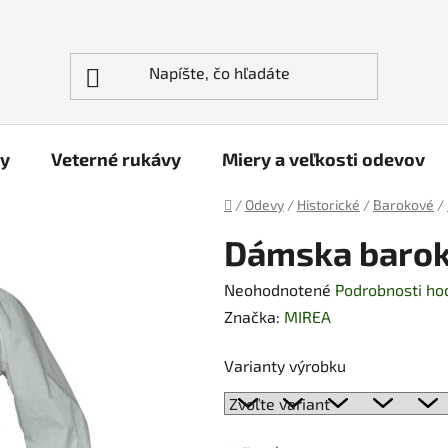
ky
Veterné rukávy
Miery a veľkosti odevov
Domov
/
Odevy
/
Historické
/
Barokové
/
Dámska barok
Priemerné
Neohodnotené
Podrobnosti ho
hodnotenie
Značka:
MIREA
produktu
Varianty výrobku
je
0,0
z