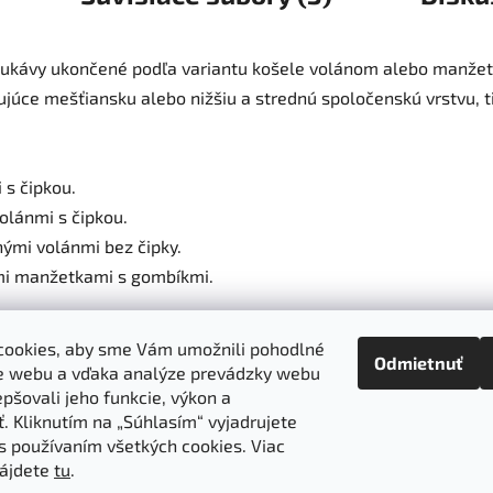
 Rukávy ukončené podľa variantu košele volánom alebo manžet
ce mešťiansku alebo nižšiu a strednú spoločenskú vrstvu, ti
 s čipkou.
olánmi s čipkou.
nými volánmi bez čipky.
ými manžetkami s gombíkmi.
S)
cookies, aby sme Vám umožnili pohodlné
Odmietnuť
e webu a vďaka analýze prevádzky webu
pšovali jeho funkcie, výkon a
ť. Kliknutím na „Súhlasím“ vyjadrujete
 s používaním všetkých cookies. Viac
objednávka
Obchodné podmienky
Ochrana osobných údajov
nájdete
tu
.
ba výrobkov
Ako nakupovať
Doprava a platba
O nás
MIREA 