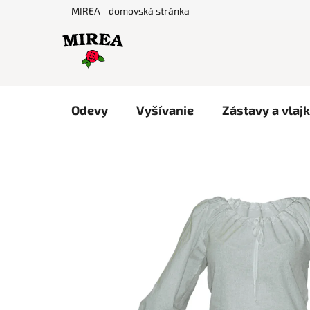
Prejsť
MIREA - domovská stránka
na
obsah
Odevy
Vyšívanie
Zástavy a vlaj