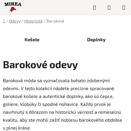
Prejsť
Hľadať
NÁKUP
na
obsah
KOŠÍK
Domov
/
Odevy
/
Historické
/
Barokové
Košele
Doplnky
Barokové odevy
Baroková móda sa vyznačovala bohato zdobenými
odevmi. V tejto kolekcii nájdete precízne spracované
barokové košele a autentické doplnky, ako sú čepce,
goliere, klobúky či spodné nohavice. Každý prvok je
navrhnutý s dôrazom na historickú vernosť a remeselnú
kvalitu, aby ste mohli zažiť noblesu barokového obdobia
v plnej kráse.