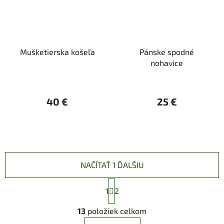
Mušketierska košeľa
Pánske spodné
nohavice
40 €
25 €
NAČÍTAŤ 1 ĎALŠIU
S
1
t
2
r
O
á
13
položiek celkom
v
n