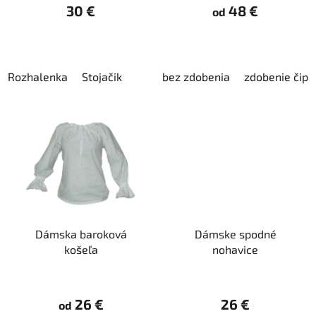
30 €
48 €
od
t
o
v
Rozhalenka
Stojačik
bez zdobenia
zdobenie čipk
Dámska baroková
Dámske spodné
košeľa
nohavice
26 €
26 €
od