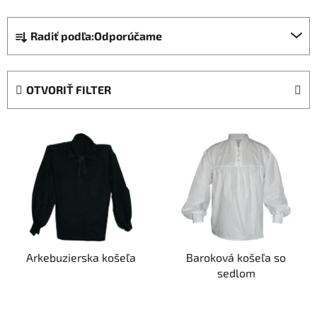
R
Radiť podľa:
Odporúčame
a
d
e
OTVORIŤ FILTER
n
i
V
e
ý
p
p
r
i
o
s
d
p
u
r
k
Arkebuzierska košeľa
Baroková košeľa so
o
t
sedlom
d
o
u
v
k