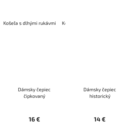
Košeľa s dlhými rukávmi
Košeľa s trištvrťovými rukávmi
Dámsky čepiec
Dámsky čepiec
čipkovaný
historický
16 €
14 €