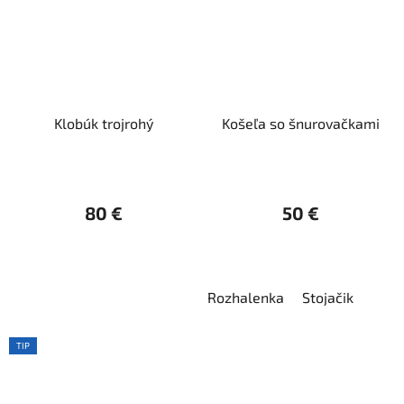
Klobúk trojrohý
Košeľa so šnurovačkami
80 €
50 €
Rozhalenka
Stojačik
TIP