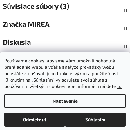
Súvisiace súbory (3)
Značka
MIREA
Diskusia
Z
Používame cookies, aby sme Vám umožnili pohodlné
á
prehliadanie webu a vďaka analýze prevádzky webu
Dokumenty na stiahnutie
Moja objednávka
p
neustále zlepšovali jeho funkcie, výkon a použiteľnosť.
Obchodné podmienky
Ochrana osobných údajov
ä
Kliknutím na „Súhlasím“ vyjadrujete svoj súhlas s
Kontakty
Informácie o cookies
používaním všetkých cookies. Viac informácií nájdete
tu
.
Ošetrovanie a údržba výrobkov
Ako nakupovať
t
Doprava a platba
O nás
MIREA - domovská stránka
i
Nastavenie
e
Vytvoril Shoptet
Odmietnuť
Súhlasím
Copyright 2026
Mirea
. Všetky práva vyhradené.
Upraviť
nastavenie cookies