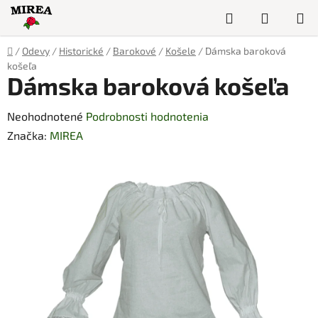
Prejsť
Hľadať
NÁKUP
na
obsah
KOŠÍK
Domov
/
Odevy
/
Historické
/
Barokové
/
Košele
/
Dámska baroková
košeľa
Dámska baroková košeľa
Priemerné
Neohodnotené
Podrobnosti hodnotenia
hodnotenie
Značka:
MIREA
produktu
je
0,0
z
5
hviezdičiek.