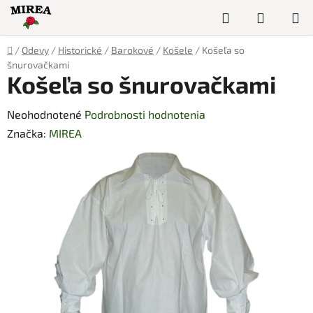
Prejsť
Hľadať
NÁKUP
na
obsah
KOŠÍK
Domov
/
Odevy
/
Historické
/
Barokové
/
Košele
/
Košeľa so
šnurovačkami
Košeľa so šnurovačkami
Priemerné
Neohodnotené
Podrobnosti hodnotenia
hodnotenie
Značka:
MIREA
produktu
je
0,0
z
5
hviezdičiek.