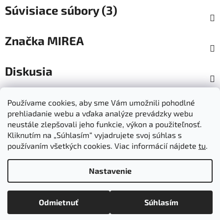
Súvisiace súbory (3)
Značka
MIREA
Diskusia
Z
Používame cookies, aby sme Vám umožnili pohodlné
á
prehliadanie webu a vďaka analýze prevádzky webu
Dokumenty na stiahnutie
Moja objednávka
p
neustále zlepšovali jeho funkcie, výkon a použiteľnosť.
Obchodné podmienky
Ochrana osobných údajov
ä
Kliknutím na „Súhlasím“ vyjadrujete svoj súhlas s
Kontakty
Informácie o cookies
používaním všetkých cookies. Viac informácií nájdete
tu
.
Ošetrovanie a údržba výrobkov
Ako nakupovať
t
Doprava a platba
O nás
MIREA - domovská stránka
i
Nastavenie
e
Vytvoril Shoptet
Odmietnuť
Súhlasím
Copyright 2026
Mirea
. Všetky práva vyhradené.
Upraviť
nastavenie cookies