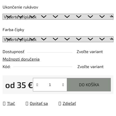
Ukončenie rukávov
Farba čipky
Dostupnosť
Zvoľte variant
Možnosti doručenia
Kód:
Zvoľte variant
od
35 €
DO KOŠÍKA
Jednotková cena:
Tlač
Opýtať sa
Zdieľať