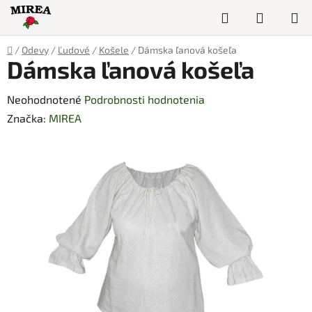
Prejsť
Hľadať
NÁKUP
na
obsah
KOŠÍK
Domov
/
Odevy
/
Ľudové
/
Košele
/
Dámska ľanová košeľa
Dámska ľanová košeľa
Priemerné
Neohodnotené
Podrobnosti hodnotenia
hodnotenie
Značka:
MIREA
produktu
je
0,0
z
5
hviezdičiek.