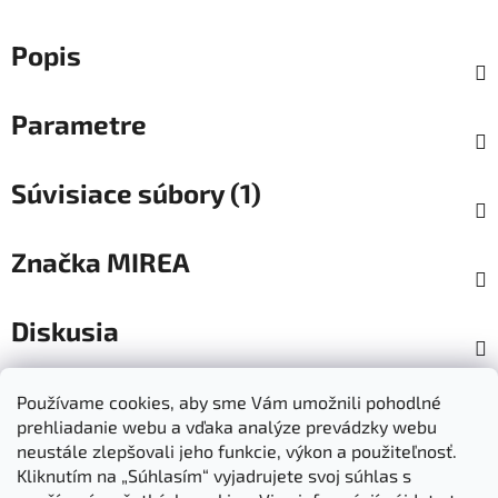
Popis
Parametre
Súvisiace súbory (1)
Značka
MIREA
Diskusia
Z
Používame cookies, aby sme Vám umožnili pohodlné
á
prehliadanie webu a vďaka analýze prevádzky webu
Dokumenty na stiahnutie
Moja objednávka
p
neustále zlepšovali jeho funkcie, výkon a použiteľnosť.
Obchodné podmienky
Ochrana osobných údajov
ä
Kliknutím na „Súhlasím“ vyjadrujete svoj súhlas s
Kontakty
Informácie o cookies