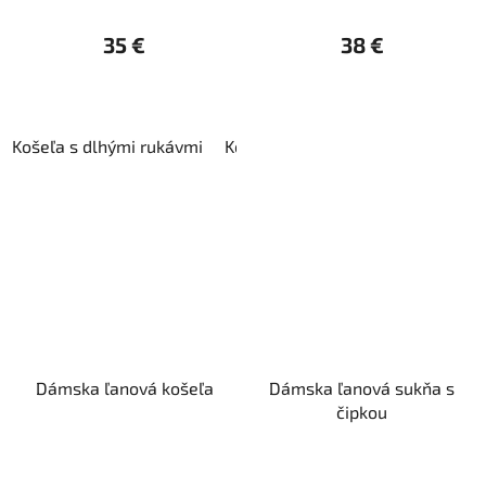
35 €
38 €
Košeľa s dlhými rukávmi
Košeľa s krátkymi rukávmi
Dámska ľanová košeľa
Dámska ľanová sukňa s
čipkou