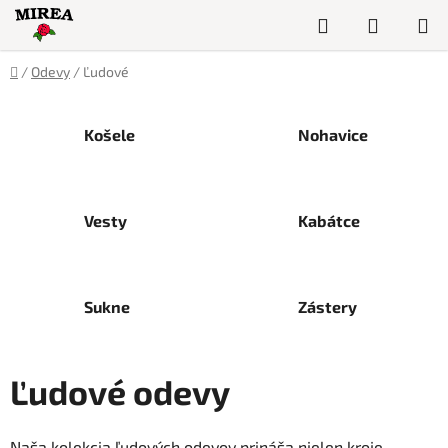
Prejsť
Hľadať
NÁKUP
na
obsah
KOŠÍK
Domov
/
Odevy
/
Ľudové
Košele
Nohavice
Vesty
Kabátce
Sukne
Zástery
Ľudové odevy
Naša kolekcia ľudových odevov prináša nielen kroje,