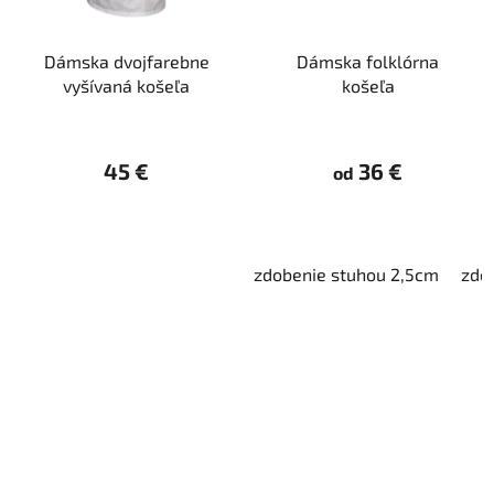
Dámska dvojfarebne
Dámska folklórna
vyšívaná košeľa
košeľa
45 €
36 €
od
zdobenie stuhou 2,5cm
zdo