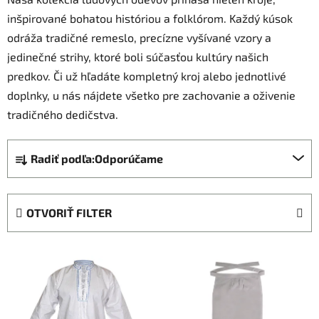
inšpirované bohatou históriou a folklórom. Každý kúsok
odráža tradičné remeslo, precízne vyšívané vzory a
jedinečné strihy, ktoré boli súčasťou kultúry našich
predkov. Či už hľadáte kompletný kroj alebo jednotlivé
doplnky, u nás nájdete všetko pre zachovanie a oživenie
tradičného dedičstva.
R
Radiť podľa:
Odporúčame
a
d
e
OTVORIŤ FILTER
n
i
V
e
ý
p
p
r
i
o