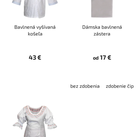
s
d
p
u
r
k
Bavlnená vyšívaná
Dámska bavlnená
o
t
košeľa
zástera
d
o
u
v
k
43 €
17 €
od
t
o
v
bez zdobenia
zdobenie čipk