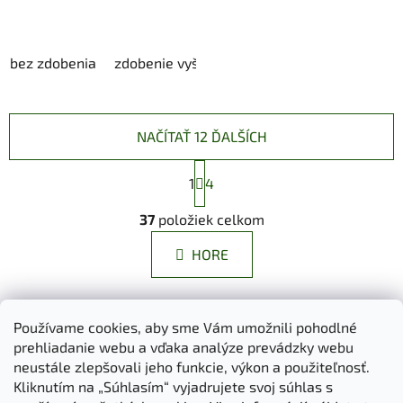
bez zdobenia
zdobenie vyšívaním
NAČÍTAŤ 12 ĎALŠÍCH
S
1
t
4
r
O
á
37
položiek celkom
v
n
l
k
HORE
á
o
d
v
a
a
Z
n
c
Používame cookies, aby sme Vám umožnili pohodlné
á
i
i
prehliadanie webu a vďaka analýze prevádzky webu
Dokumenty na stiahnutie
Moja objednávka
e
p
e
neustále zlepšovali jeho funkcie, výkon a použiteľnosť.
Obchodné podmienky
Ochrana osobných údajov
p
ä
Kliknutím na „Súhlasím“ vyjadrujete svoj súhlas s
Kontakty
Informácie o cookies
r