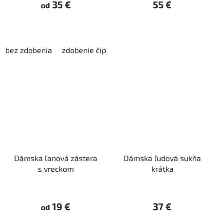
35 €
55 €
od
bez zdobenia
zdobenie čipkou
Dámska ľanová zástera
Dámska ľudová sukňa
s vreckom
krátka
19 €
37 €
od