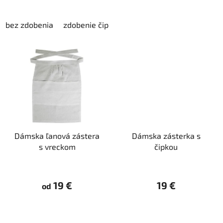
v
bez zdobenia
zdobenie čipkou
Dámska ľanová zástera
Dámska zásterka s
s vreckom
čipkou
19 €
19 €
od