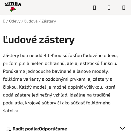
Prejsť
Hľadať
NÁKUP
na
obsah
KOŠÍK
Domov
/
Odevy
/
Ľudové
/
Zástery
Ľudové zástery
Zástery boli neoddeliteľnou súčasťou ľudového odevu,
pričom plnili nielen ochrannú, ale aj estetickú funkciu.
Ponúkame jednoduché bavlnené a ľanové modely,
folklórne varianty s ozdobnými prvkami aj zástery s
čipkou. Každý model je možné doplniť výšivkou, ktorá
dodá zástere jedinečný vzhľad. Ideálne na tradičné
podujatia, krojové súbory či ako súčasť folklórneho
šatníka.
R
Radiť podľa:
Odporúčame