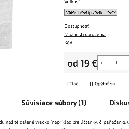
5
Veľkosť
hviezdičiek.
Dostupnosť
Možnosti doručenia
Kód:
od
19 €
Jednotková cena:
Tlač
Opýtať sa
Súvisiace súbory (1)
Disku
u našité delené vrecko (napríklad pre účtenky, či peňaženku)