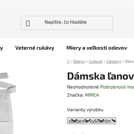
ky
Veterné rukávy
Miery a veľkosti odevov
Domov
/
Odevy
/
Ľudové
/
Zástery
/
Dáms
Dámska ľanov
Priemerné
Neohodnotené
Podrobnosti ho
hodnotenie
Značka:
MIREA
produktu
Varianty výrobku
je
0,0
z