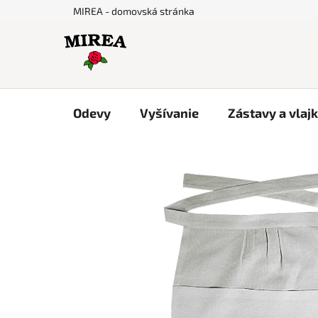
Prejsť
MIREA - domovská stránka
na
obsah
Odevy
Vyšívanie
Zástavy a vlaj