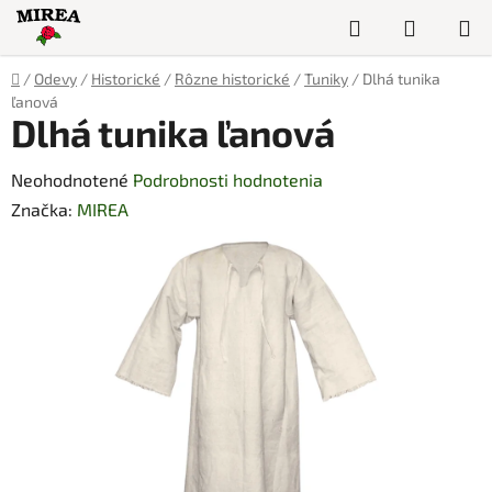
Prejsť
Hľadať
NÁKUP
na
obsah
KOŠÍK
Domov
/
Odevy
/
Historické
/
Rôzne historické
/
Tuniky
/
Dlhá tunika
ľanová
Dlhá tunika ľanová
Priemerné
Neohodnotené
Podrobnosti hodnotenia
hodnotenie
Značka:
MIREA
produktu
je
0,0
z
5
hviezdičiek.