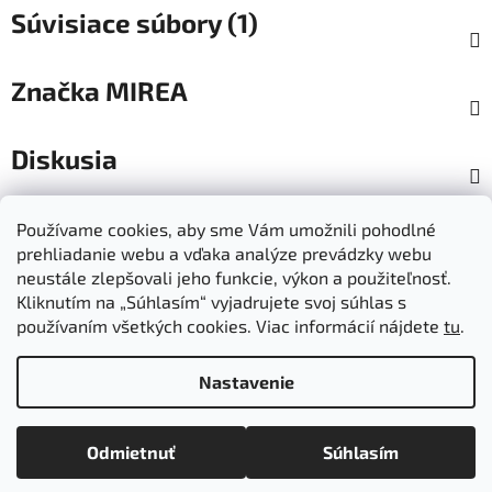
Súvisiace súbory (1)
Značka
MIREA
Diskusia
Z
Používame cookies, aby sme Vám umožnili pohodlné
á
prehliadanie webu a vďaka analýze prevádzky webu
Dokumenty na stiahnutie
Moja objednávka
p
neustále zlepšovali jeho funkcie, výkon a použiteľnosť.
Obchodné podmienky
Ochrana osobných údajov
ä
Kliknutím na „Súhlasím“ vyjadrujete svoj súhlas s
Kontakty
Informácie o cookies
používaním všetkých cookies. Viac informácií nájdete
tu
.
Ošetrovanie a údržba výrobkov
Ako nakupovať
t
Doprava a platba
O nás
MIREA - domovská stránka
i
Nastavenie
e
Vytvoril Shoptet
Odmietnuť
Súhlasím
Copyright 2026
Mirea
. Všetky práva vyhradené.
Upraviť
nastavenie cookies