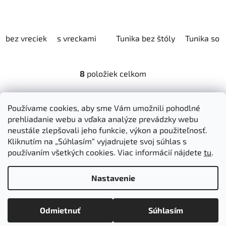
bez vreciek
s vreckami
Tunika bez štóly
Tunika so 
8
položiek celkom
O
v
l
Z
Používame cookies, aby sme Vám umožnili pohodlné
á
á
prehliadanie webu a vďaka analýze prevádzky webu
Dokumenty na stiahnutie
Moja objednávka
d
p
neustále zlepšovali jeho funkcie, výkon a použiteľnosť.
Obchodné podmienky
Ochrana osobných údajov
a
ä
Kliknutím na „Súhlasím“ vyjadrujete svoj súhlas s
Kontakty
Informácie o cookies
c
používaním všetkých cookies. Viac informácií nájdete
tu
.
Ošetrovanie a údržba výrobkov
Ako nakupovať
t
i
Doprava a platba
O nás
MIREA - domovská stránka
i
e
p
Nastavenie
e
r
v
Vytvoril Shoptet
Odmietnuť
Súhlasím
k
Copyright 2026
Mirea
. Všetky práva vyhradené.
Upraviť
y
nastavenie cookies