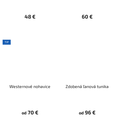
48 €
60 €
TIP
Westernové nohavice
Zdobená ľanová tunika
70 €
96 €
od
od