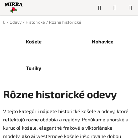
Prejsť
Hľadať
NÁKUP
na
obsah
KOŠÍK
Domov
/
Odevy
/
Historické
/
Rôzne historické
Košele
Nohavice
Tuniky
Rôzne historické odevy
V tejto kategórii nájdete historické košele a odevy, ktoré
reflektujú rôzne obdobia a regióny. Ponúkame uhorské a
kurucké košele, elegantné frakové a viktoriánske
modely, ako aj westernové košele inšpirované dobou