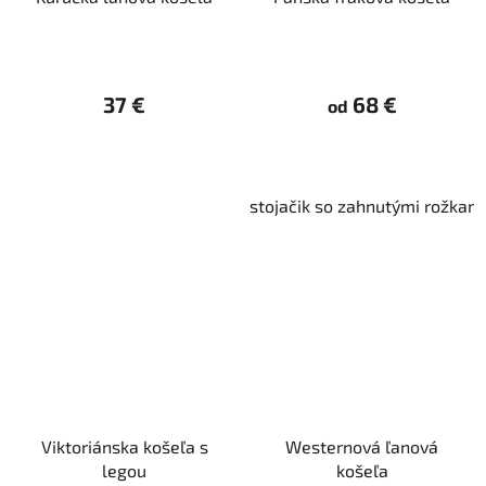
37 €
68 €
od
stojačik so zahnutými rožkam
Viktoriánska košeľa s
Westernová ľanová
legou
košeľa