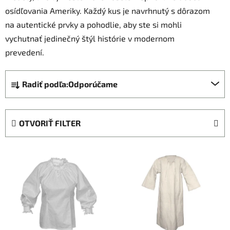
osídľovania Ameriky. Každý kus je navrhnutý s dôrazom
na autentické prvky a pohodlie, aby ste si mohli
vychutnať jedinečný štýl histórie v modernom
prevedení.
R
Radiť podľa:
Odporúčame
a
d
e
OTVORIŤ FILTER
n
i
V
e
ý
p
p
r
i
o
s
d
p
u