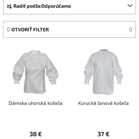
R
Radiť podľa:
Odporúčame
a
d
e
OTVORIŤ FILTER
n
i
V
e
ý
p
p
r
i
o
s
d
p
u
r
k
Dámska uhorská košeľa
Kurucká ľanová košeľa
o
t
d
o
u
v
k
38 €
37 €
t