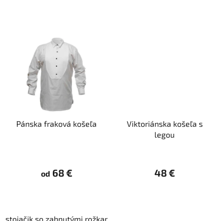
o
v
Pánska fraková košeľa
Viktoriánska košeľa s
legou
68 €
48 €
od
stojačik so zahnutými rožkami
vyšší golier
léga so zámi