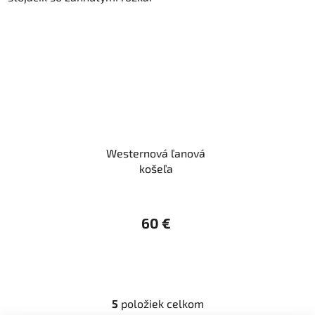
Westernová ľanová
košeľa
60 €
5
položiek celkom
O