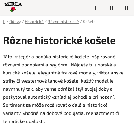
Prejsť
Hľadať
NÁKUP
na
obsah
KOŠÍK
Domov
/
Odevy
/
Historické
/
Rôzne historické
/
Košele
Rôzne historické košele
Táto kategória ponúka historické košele inšpirované
rôznymi obdobiami a regiónmi. Nájdete tu uhorské a
kurucké košele, elegantné frakové modely, viktoriánske
strihy či westernové lanové košele. Každý model je
navrhnutý tak, aby verne odrážal štýl svojej doby a
poskytoval autentický vzhľad aj pohodlie pri nosení.
Sortiment sa môže rozširovať o ďalšie historické
varianty, vhodné na dobové podujatia, reenactment či
tematické udalosti.