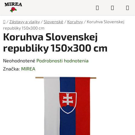
Prejsť
Hľadať
NÁKUP
na
obsah
KOŠÍK
Domov
/
Zástavy a vlajky
/
Slovenské
/
Koruhvy
/
Koruhva Slovenskej
republiky 150x300 cm
Koruhva Slovenskej
republiky 150x300 cm
Priemerné
Neohodnotené
Podrobnosti hodnotenia
hodnotenie
Značka:
MIREA
produktu
je
0,0
z
5
hviezdičiek.