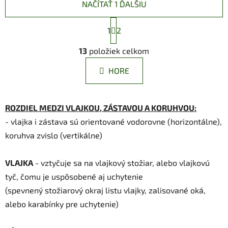
NAČÍTAŤ 1 ĎALŠIU
S
1
t
2
r
O
á
13
položiek celkom
v
n
l
k
HORE
á
o
d
v
a
a
ROZDIEL MEDZI VLAJKOU, ZÁSTAVOU A KORUHVOU:
n
c
i
i
- vlajka i zástava sú orientované vodorovne (horizontálne),
e
e
koruhva zvislo (vertikálne)
p
r
VLAJKA
- vztyčuje sa na vlajkový stožiar, alebo vlajkovú
v
k
tyč, čomu je uspôsobené aj uchytenie
y
(spevnený stožiarový okraj listu vlajky, zalisované oká,
v
alebo karabínky pre uchytenie)
ý
p