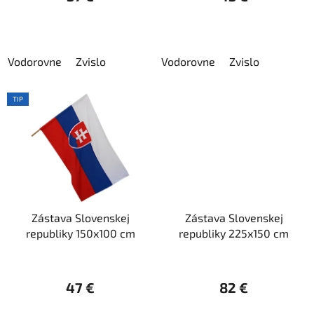
t
o
v
Vodorovne
Zvislo
Vodorovne
Zvislo
TIP
Zástava Slovenskej
Zástava Slovenskej
republiky 150x100 cm
republiky 225x150 cm
47 €
82 €