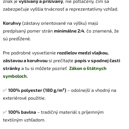
znak je
vyšívaný a prišívaný
, nie potlačený, čím sa
zabezpečuje vyššia trvácnosť a reprezentatívny vzhľad.
Koruhvy
(zástavy orientované na výšku) majú
predpísaný pomer strán
minimálne 2:4
, čo znamená, že
sú predĺžené.
Pre podrobné vysvetlenie
rozdielov medzi vlajkou,
zástavou a koruhvou
si prečítajte
popis v spodnej časti
stránky
a tu si môžete pozrieť
Zákon o štátnych
symboloch.
✅
100% polyester (180 g/m²)
– odolnejší a vhodný na
exteriérové použitie.
✅
100% bavlna
– tradičný materiál s príjemným
textilným vzhľadom.