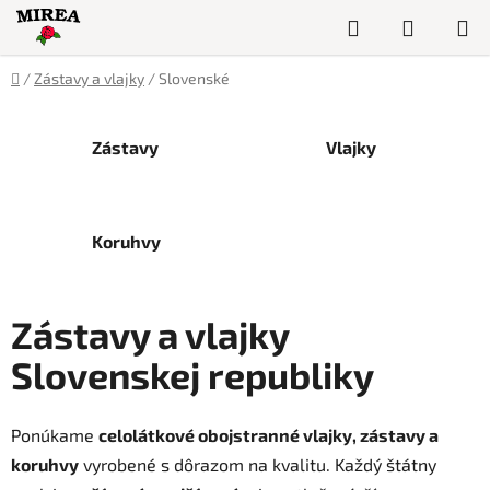
Prejsť
Hľadať
NÁKUP
na
obsah
KOŠÍK
Domov
/
Zástavy a vlajky
/
Slovenské
Zástavy
Vlajky
Koruhvy
Zástavy a vlajky
Slovenskej republiky
Ponúkame
celolátkové obojstranné vlajky, zástavy a
koruhvy
vyrobené s dôrazom na kvalitu. Každý štátny