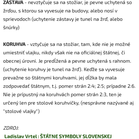
ZÁSTAVA
- nevztyčuje sa na stožiar, je pevne uchytená so
i
s
žrďou, s ktorou sa vyvesuje na budovy, alebo nosí v
u
sprievodoch (uchytenie zástavy je tunel na žrď, alebo
šnúrky)
KORUHVA
- vztyčuje sa na stožiar, tam, kde nie je možné
umiestniť vlajku, nikdy však nie na oficiálnej štátnej, či
obecnej úrovni. Je predĺžená a pevne uchytená s rahnom.
(uchytenie koruhvy je tunel na žrď). Keďže sa vyvesuje
prevažne so štátnymi koruhvami, jej dĺžka by mala
zodpovedať štátnym, t.j. pomer strán 2:4; 2:5; prípadne 2:6.
Nie je prípustný na koruhvách pomer strán 2:3, ten je
určený len pre stolové koruhvičky, (nesprávne nazývané aj
"stolové vlajky")
ZDROJ:
Ladislav Vrtel : ŠTÁTNE SYMBOLY SLOVENSKEJ