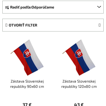
R
Radiť podľa:
Odporúčame
a
d
e
OTVORIŤ FILTER
n
i
V
e
ý
p
p
r
i
o
s
d
p
u
r
k
Zástava Slovenskej
Zástava Slovenskej
o
t
republiky 90x60 cm
republiky 120x80 cm
d
o
u
v
k
37 €
43 €