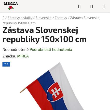
Prejsť
Hľadať
NÁKUP
na
obsah
KOŠÍK
Domov
/
Zástavy a vlajky
/
Slovenské
/
Zástavy
/
Zástava Slovenskej
republiky 150x100 cm
Zástava Slovenskej
republiky 150x100 cm
Priemerné
Neohodnotené
Podrobnosti hodnotenia
hodnotenie
Značka:
MIREA
produktu
TIP
je
0,0
z
5
hviezdičiek.