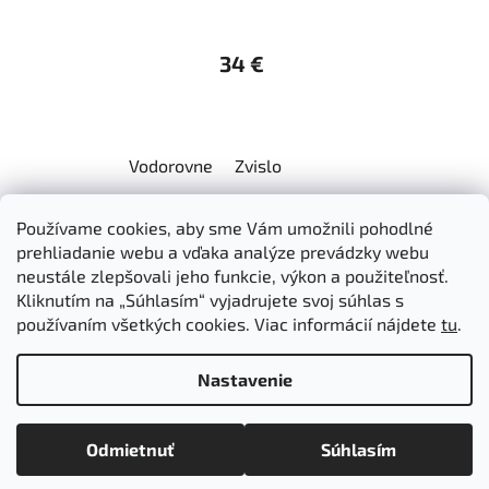
34 €
Vodorovne
Zvislo
Z
Používame cookies, aby sme Vám umožnili pohodlné
á
Dokumenty na stiahnutie
Moja objednávka
prehliadanie webu a vďaka analýze prevádzky webu
p
Obchodné podmienky
Ochrana osobných údajov
neustále zlepšovali jeho funkcie, výkon a použiteľnosť.
ä
Kontakty
Informácie o cookies
Kliknutím na „Súhlasím“ vyjadrujete svoj súhlas s
Ošetrovanie a údržba výrobkov
Ako nakupovať
používaním všetkých cookies. Viac informácií nájdete
tu
.
t
Doprava a platba
O nás
MIREA - domovská stránka
i
Nastavenie
e
Vytvoril Shoptet
Odmietnuť
Súhlasím
Copyright 2026
Mirea
. Všetky práva vyhradené.
Upraviť
nastavenie cookies