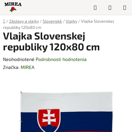
Prejsť
Hľadať
NÁKUP
na
obsah
KOŠÍK
Domov
/
Zástavy a vlajky
/
Slovenské
/
Vlajky
/
Vlajka Slovenskej
republiky 120x80 cm
Vlajka Slovenskej
republiky 120x80 cm
Priemerné
Neohodnotené
Podrobnosti hodnotenia
hodnotenie
Značka:
MIREA
produktu
je
0,0
z
5
hviezdičiek.