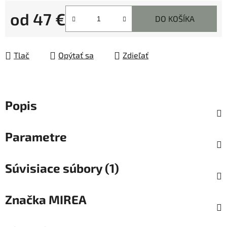
od
47 €
DO KOŠÍKA
Jednotková cena:
Tlač
Opýtať sa
Zdieľať
Popis
Parametre
Súvisiace súbory (1)
Značka
MIREA