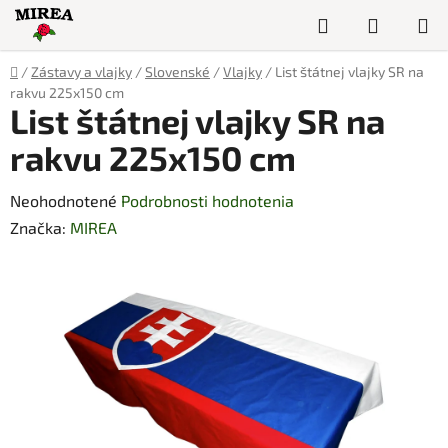
Prejsť
Hľadať
NÁKUP
na
obsah
KOŠÍK
Domov
/
Zástavy a vlajky
/
Slovenské
/
Vlajky
/
List štátnej vlajky SR na
rakvu 225x150 cm
List štátnej vlajky SR na
rakvu 225x150 cm
Priemerné
Neohodnotené
Podrobnosti hodnotenia
hodnotenie
Značka:
MIREA
produktu
je
0,0
z
5
hviezdičiek.