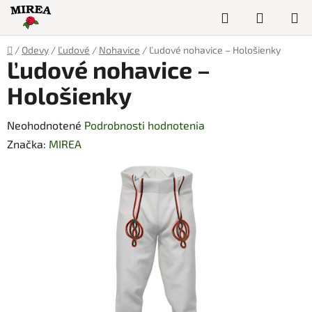
Prejsť
Hľadať
NÁKUP
na
obsah
KOŠÍK
Domov
/
Odevy
/
Ľudové
/
Nohavice
/
Ľudové nohavice – Hološienky
Ľudové nohavice –
Hološienky
Priemerné
Neohodnotené
Podrobnosti hodnotenia
hodnotenie
Značka:
MIREA
produktu
je
0,0
z
5
hviezdičiek.