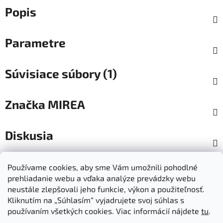
Popis
Parametre
Súvisiace súbory (1)
Značka
MIREA
Diskusia
Z
Používame cookies, aby sme Vám umožnili pohodlné
á
prehliadanie webu a vďaka analýze prevádzky webu
Dokumenty na stiahnutie
Moja objednávka
p
neustále zlepšovali jeho funkcie, výkon a použiteľnosť.
Obchodné podmienky
Ochrana osobných údajov
ä
Kliknutím na „Súhlasím“ vyjadrujete svoj súhlas s
Kontakty
Informácie o cookies
používaním všetkých cookies. Viac informácií nájdete
tu
.
Ošetrovanie a údržba výrobkov
Ako nakupovať
t
Doprava a platba
O nás
MIREA - domovská stránka