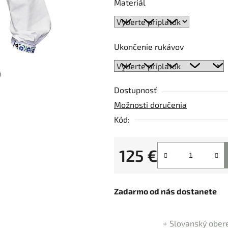
5
Materiál
hviezdičiek.
Ukončenie rukávov
Dostupnosť
Možnosti doručenia
Kód:
125 €
Jednotková cena:
Zadarmo od nás dostanete
+ Slovanský ober