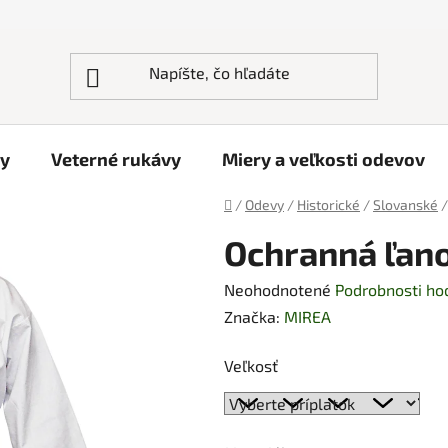
ky
Veterné rukávy
Miery a veľkosti odevov
Domov
/
Odevy
/
Historické
/
Slovanské
/
Ochranná ľano
Priemerné
Neohodnotené
Podrobnosti ho
hodnotenie
Značka:
MIREA
produktu
Veľkosť
je
0,0
z