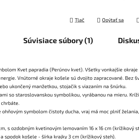
Tlač
Opýtať sa
Súvisiace súbory (1)
Disku
bolom Kvet papradia (Perúnov kvet). Všetky vonkajšie okraj
nergie. Vnútorné okraje košele sú dvojito zapracované. Bez šv
lebo ukončený manžetkou, stojačik s viazaním na šnúrku.
kami so staroslovanskou symbolikou, vyrábanou na mieru. Krí
 chrbáte.
e ohňovým symbolom čistoty ducha, vraj má moc plniť želania, 
 cm, s ozdobným kvetinovým lemovaním 16 x 16 cm (krížikový st
a spodok košele - šírka krajky 3 cm (krížikový steh).