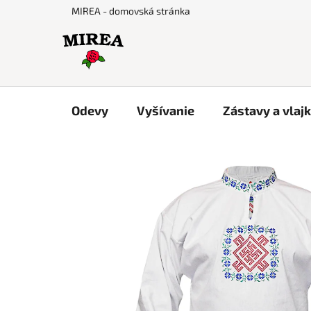
Prejsť
MIREA - domovská stránka
na
obsah
Odevy
Vyšívanie
Zástavy a vlaj