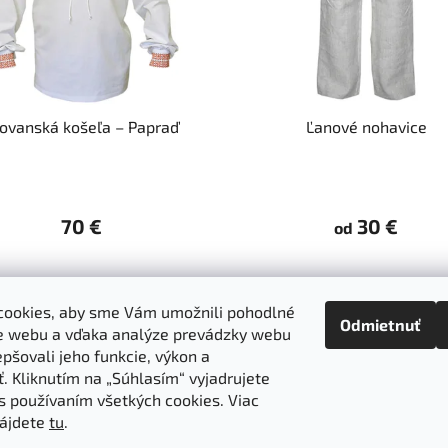
lovanská košeľa – Papraď
Ľanové nohavice
70 €
30 €
od
cookies, aby sme Vám umožnili pohodlné
bez vreciek
s vreckami
Odmietnuť
e webu a vďaka analýze prevádzky webu
pšovali jeho funkcie, výkon a
ť. Kliknutím na „Súhlasím“ vyjadrujete
 s používaním všetkých cookies. Viac
objednávka
Obchodné podmienky
Ochrana osobných údajov
nájdete
tu
.
ba výrobkov
Ako nakupovať
Doprava a platba
O nás
MIREA 