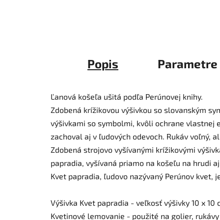
Popis
Parametre
Ľanová košeľa ušitá podľa Perúnovej knihy.
Zdobená krížikovou výšivkou so slovanským sym
výšivkami so symbolmi, kvôli ochrane vlastnej e
zachoval aj v ľudových odevoch. Rukáv voľný, a
Zdobená strojovo vyšívanými krížikovými výšiv
papradia, vyšívaná priamo na košeľu na hrudi aj
Kvet papradia, ľudovo nazývaný Perúnov kvet, j
Výšivka Kvet papradia - veľkosť výšivky 10 x 10
Kvetinové lemovanie - použité na golier, rukávy 