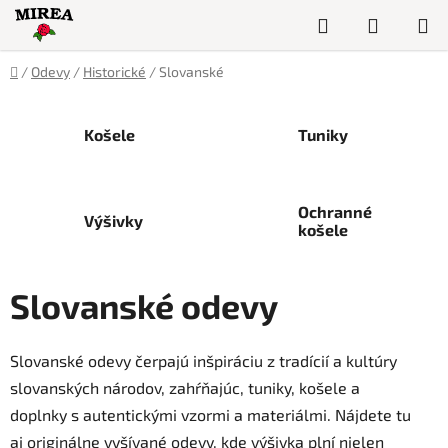
Prejsť
Hľadať
NÁKUP
na
obsah
KOŠÍK
Domov
/
Odevy
/
Historické
/
Slovanské
Košele
Tuniky
Ochranné
Výšivky
košele
Slovanské odevy
Slovanské odevy čerpajú inšpiráciu z tradícií a kultúry
slovanských národov, zahŕňajúc, tuniky, košele a
doplnky s autentickými vzormi a materiálmi. Nájdete tu
aj originálne vyšívané odevy, kde výšivka plní nielen