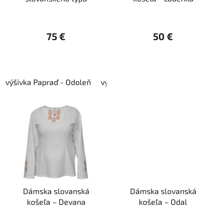
d
o
u
v
k
75 €
50 €
t
o
v
výšivka Papraď - Odoleň
výšivka Papraď
výšivka Jav-Na
Dámska slovanská
Dámska slovanská
košeľa – Devana
košeľa – Odal