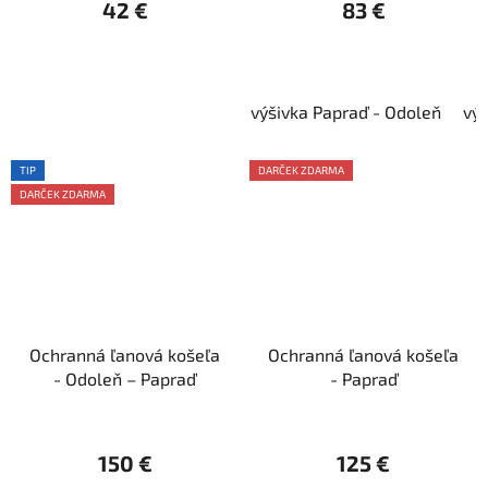
42 €
83 €
výšivka Papraď - Odoleň
vý
TIP
DARČEK ZDARMA
DARČEK ZDARMA
Ochranná ľanová košeľa
Ochranná ľanová košeľa
- Odoleň – Papraď
- Papraď
150 €
125 €