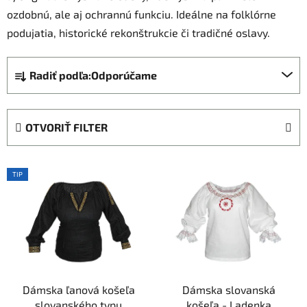
ozdobnú, ale aj ochrannú funkciu. Ideálne na folklórne
podujatia, historické rekonštrukcie či tradičné oslavy.
R
Radiť podľa:
Odporúčame
a
d
e
OTVORIŤ FILTER
n
i
V
e
TIP
ý
p
p
r
i
o
s
d
p
u
r
k
Dámska ľanová košeľa
Dámska slovanská
o
t
slovanského typu
košeľa - Ladenka