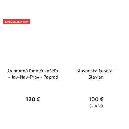
DARČEK ZDARMA
Ochranná ľanová košeľa
Slovanská košeľa -
– Jav-Nav-Prav - Papraď
Slavjan
120 €
100 €
(–16 %)