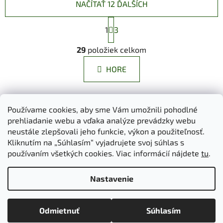
NAČÍTAŤ 12 ĎALŠÍCH
S
1
t
3
r
O
á
29
položiek celkom
v
n
l
k
HORE
á
o
d
v
a
a
Z
n
c
Používame cookies, aby sme Vám umožnili pohodlné
á
i
i
prehliadanie webu a vďaka analýze prevádzky webu
Dokumenty na stiahnutie
Moja objednávka
e
p
e
neustále zlepšovali jeho funkcie, výkon a použiteľnosť.
Obchodné podmienky
Ochrana osobných údajov
p
ä
Kliknutím na „Súhlasím“ vyjadrujete svoj súhlas s
Kontakty
Informácie o cookies
r
používaním všetkých cookies. Viac informácií nájdete
tu
.
Ošetrovanie a údržba výrobkov
Ako nakupovať
t
v
Doprava a platba
O nás
MIREA - domovská stránka
i
k
Nastavenie
e
y
v
Vytvoril Shoptet
ý
Odmietnuť
Súhlasím
Copyright 2026
Mirea
. Všetky práva vyhradené.
Upraviť
p