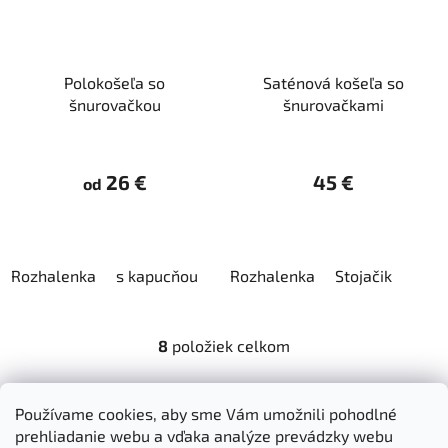
Polokošeľa so
Saténová košeľa so
šnurovačkou
šnurovačkami
26 €
45 €
od
Rozhalenka
s kapucňou
Rozhalenka
Stojačik
8
položiek celkom
O
v
l
Z
Používame cookies, aby sme Vám umožnili pohodlné
á
á
prehliadanie webu a vďaka analýze prevádzky webu
Dokumenty na stiahnutie
Moja objednávka
d