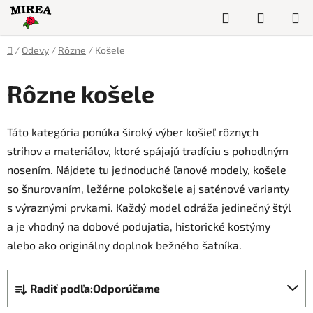
Prejsť
Hľadať
NÁKUP
na
obsah
KOŠÍK
Domov
/
Odevy
/
Rôzne
/
Košele
Rôzne košele
Táto kategória ponúka široký výber košieľ rôznych
strihov a materiálov, ktoré spájajú tradíciu s pohodlným
nosením. Nájdete tu jednoduché ľanové modely, košele
so šnurovaním, ležérne polokošele aj saténové varianty
s výraznými prvkami. Každý model odráža jedinečný štýl
a je vhodný na dobové podujatia, historické kostýmy
alebo ako originálny doplnok bežného šatníka.
R
Radiť podľa:
Odporúčame
a