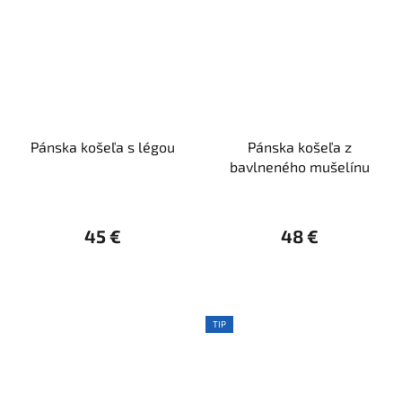
Pánska košeľa s légou
Pánska košeľa z
bavlneného mušelínu
45 €
48 €
TIP