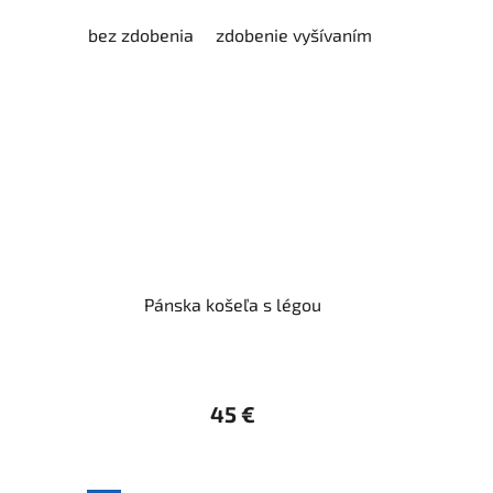
bez zdobenia
zdobenie vyšívaním
zdobenie vy
Pánska košeľa s légou
45 €