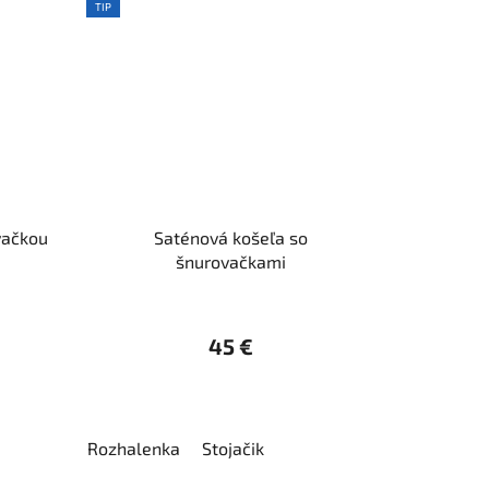
TIP
vačkou
Saténová košeľa so
šnurovačkami
45 €
u
Rozhalenka
Stojačik