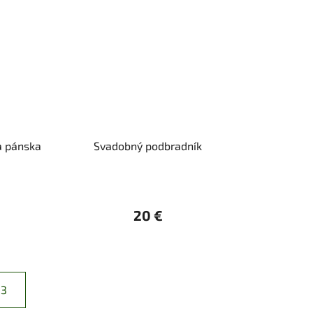
a pánska
Svadobný podbradník
20 €
 3