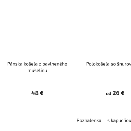
Pánska košeľa z bavlneného
Polokošeľa so šnuro
mušelínu
48 €
26 €
od
Rozhalenka
s kapucňo