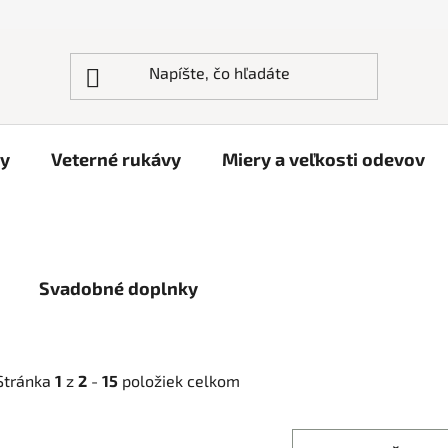
ky
Veterné rukávy
Miery a veľkosti odevov
Svadobné doplnky
Stránka
1
z
2
-
15
položiek celkom