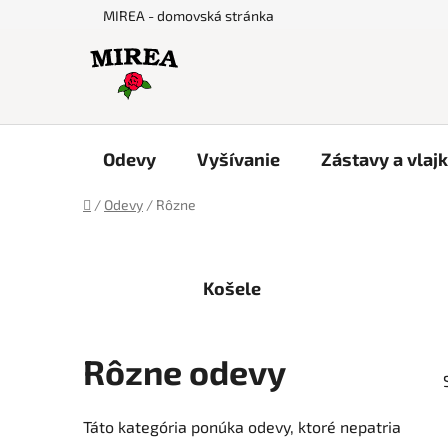
Prejsť
MIREA - domovská stránka
na
obsah
Odevy
Vyšívanie
Zástavy a vlaj
Domov
/
Odevy
/
Rôzne
Košele
Rôzne odevy
Táto kategória ponúka odevy, ktoré nepatria