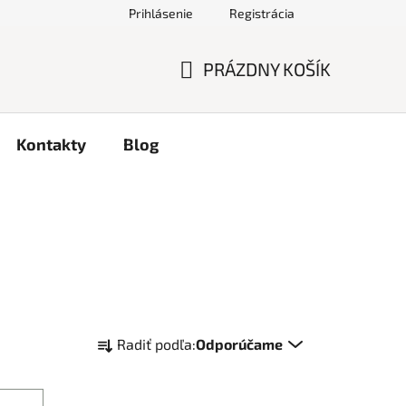
Prihlásenie
Registrácia
PRÁZDNY KOŠÍK
NÁKUPNÝ
KOŠÍK
Kontakty
Blog
R
Radiť podľa:
Odporúčame
a
d
e