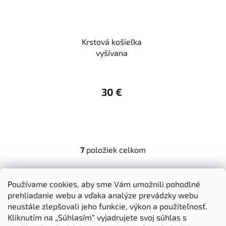
Krstová košieľka
vyšívana
30 €
7
položiek celkom
O
v
l
Z
Používame cookies, aby sme Vám umožnili pohodlné
á
á
prehliadanie webu a vďaka analýze prevádzky webu
Dokumenty na stiahnutie
Moja objednávka
d
p
neustále zlepšovali jeho funkcie, výkon a použiteľnosť.
Obchodné podmienky
Ochrana osobných údajov
a
ä
Kliknutím na „Súhlasím“ vyjadrujete svoj súhlas s
Kontakty
Informácie o cookies
c