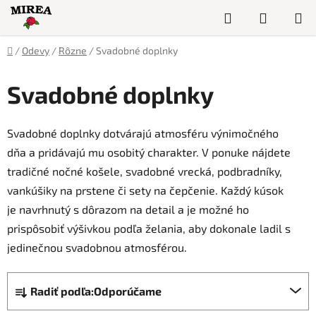
Prejsť
Hľadať
NÁKUP
na
obsah
KOŠÍK
Domov
/
Odevy
/
Rôzne
/
Svadobné doplnky
Svadobné doplnky
Svadobné doplnky dotvárajú atmosféru výnimočného
dňa a pridávajú mu osobitý charakter. V ponuke nájdete
tradičné nočné košele, svadobné vrecká, podbradníky,
vankúšiky na prstene či sety na čepčenie. Každý kúsok
je navrhnutý s dôrazom na detail a je možné ho
prispôsobiť výšivkou podľa želania, aby dokonale ladil s
jedinečnou svadobnou atmosférou.
R
Radiť podľa:
Odporúčame
a