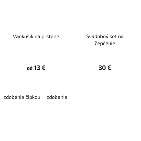
Vankúšik na prstene
Svadobný set na
čepčenie
13 €
30 €
od
zdobenie čipkou
zdobenie vyšívaním