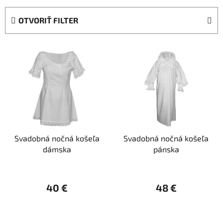
d
e
OTVORIŤ FILTER
n
i
V
e
ý
p
p
r
i
o
s
d
p
u
r
k
Svadobná nočná košeľa
Svadobná nočná košeľa
o
t
dámska
pánska
d
o
u
v
k
40 €
48 €
t
o
v