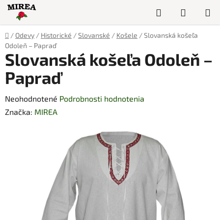
Prejsť
Hľadať
NÁKUP
na
obsah
KOŠÍK
Domov
/
Odevy
/
Historické
/
Slovanské
/
Košele
/
Slovanská košeľa
Odoleň – Papraď
Slovanská košeľa Odoleň –
Papraď
Priemerné
Neohodnotené
Podrobnosti hodnotenia
hodnotenie
Značka:
MIREA
produktu
je
0,0
z
5
hviezdičiek.