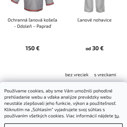
Ochranná ľanová košeľa
Ľanové nohavice
- Odoleň – Papraď
150 €
30 €
od
bez vreciek
s vreckami
Z
Používame cookies, aby sme Vám umožnili pohodlné
á
Dokumenty na stiahnutie
Moja objednávka
prehliadanie webu a vďaka analýze prevádzky webu
p
Obchodné podmienky
Ochrana osobných údajov
neustále zlepšovali jeho funkcie, výkon a použiteľnosť.
ä
Kontakty
Informácie o cookies
Kliknutím na „Súhlasím“ vyjadrujete svoj súhlas s
Ošetrovanie a údržba výrobkov
Ako nakupovať
používaním všetkých cookies. Viac informácií nájdete
tu
.
t
Doprava a platba
O nás
MIREA - domovská stránka
i