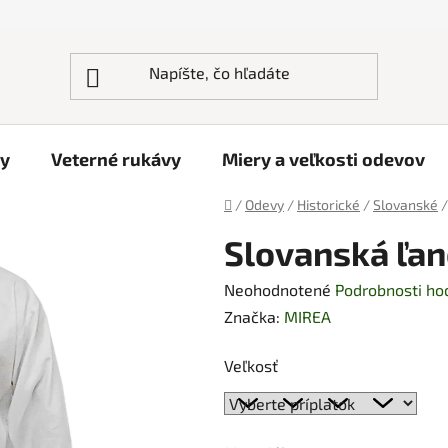
ky
Veterné rukávy
Miery a veľkosti odevov
Domov
/
Odevy
/
Historické
/
Slovanské
/
Slovanská ľan
Priemerné
Neohodnotené
Podrobnosti ho
hodnotenie
Značka:
MIREA
produktu
Veľkosť
je
0,0
z