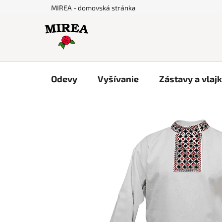
Prejsť
MIREA - domovská stránka
na
obsah
Odevy
Vyšívanie
Zástavy a vlaj