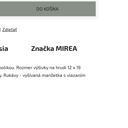
DO KOŠÍKA
Zdieľať
sia
Značka
MIREA
olikou. Rozmer výšivky na hrudi 12 x 19
y. Rukávy - vyšívaná manžetka s viazaním