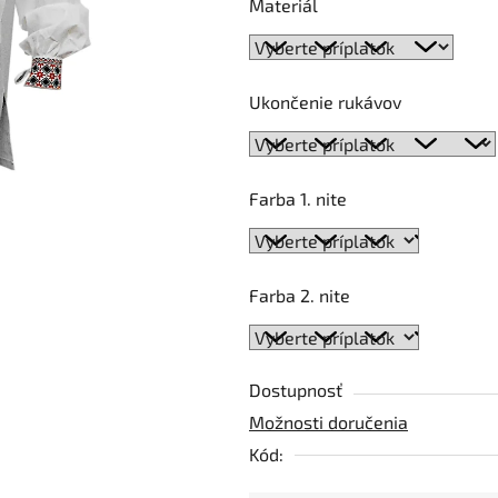
5
Materiál
hviezdičiek.
Ukončenie rukávov
Farba 1. nite
Farba 2. nite
Dostupnosť
Možnosti doručenia
Kód: