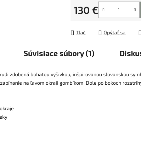
130 €
Jednotková cena:
Tlač
Opýtať sa
Súvisiace súbory (1)
Disku
hrudi zdobená bohatou výšivkou, inšpirovanou slovanskou symb
 zapínanie na ľavom okraji gombíkom. Dole po bokoch rozstrih
 okraje
čeky